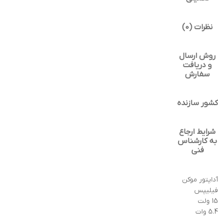
نظرات (0)
روش ارسال
و دریافت
سفارش
کشور سازنده
شرایط ارجاع
به کارشناس
فنی
آداپتور موکن
فیلیپس
15 ولت
5.4 وات