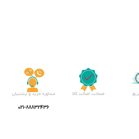
یع
ضمانت اصالت کالا
مشاوره خرید و پشتیبان
021-88832436