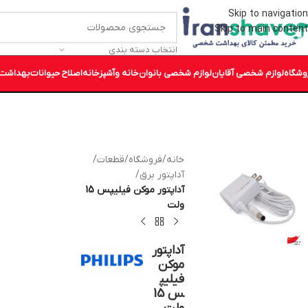
Skip to navigation
Skip to main content
انتخاب دسته بندی
وشگاه
لوازم شخصی آقایان
لوازم شخصی بانوان
خانه وآشپزخانه
اصلاح حیوانات
بهداشت 
خانه
/
فروشگاه
/
قطعات
/
آداپتور برق
/
آداپتور موکن فیلیپس 15
ولت
آداپتور
موکن
فیلیپ
س 15