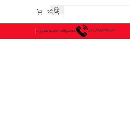
021-88832436
محصولات جعبه معیوب