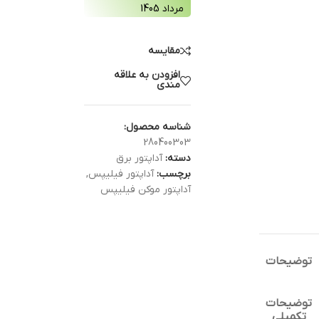
مرداد 1405
مقایسه
افزودن به علاقه
مندی
شناسه محصول:
280400303
دسته:
آداپتور برق
برچسب:
آداپتور فیلیپس
,
آداپتور موکن فیلیپس
توضیحات
توضیحات
تکمیلی