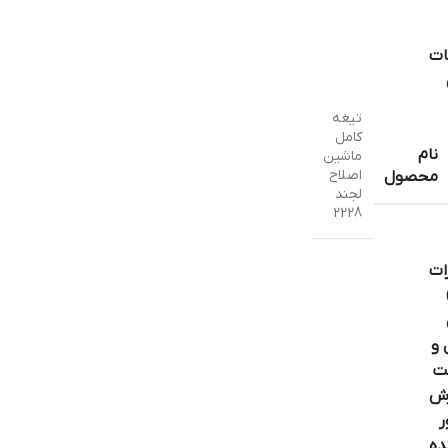
ات
تیغه
کامل
نام
ماشین
اصلاح
محصول
لجند
2228
ات
 و
ت
ش
ر
ده