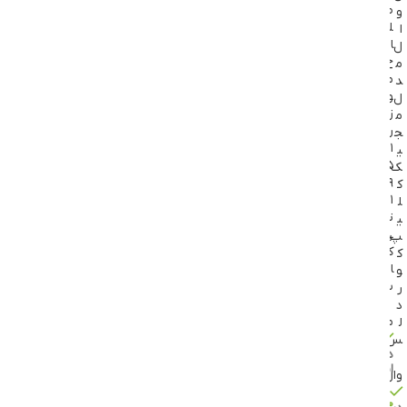
ص
و
ل
ا
ا
ل
ح
م
م
د
و
ل
ز
م
ر
ج
۱
ی
۵
ک
۹
ک
۱
ل
ت
ی
ی
پ
ک
ک
ا
و
ت
ر
د
موزر
ل
س
موجود
در
انبار
وال
موجود
۶,۹۹۵,۰۰۰
تومان