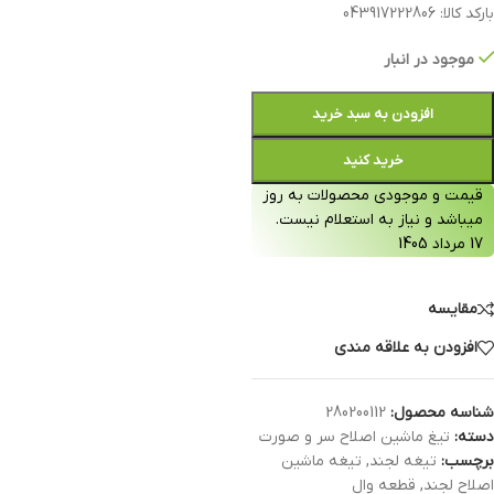
بارکد کالا: 043917222806
موجود در انبار
افزودن به سبد خرید
خرید کنید
قیمت و موجودی محصولات به روز
میباشد و نیاز به استعلام نیست.
17 مرداد 1405
مقایسه
افزودن به علاقه مندی
شناسه محصول:
280200112
دسته:
تیغ ماشین اصلاح سر و صورت
برچسب:
تیغه لجند
,
تیغه ماشین
اصلاح لجند
,
قطعه وال