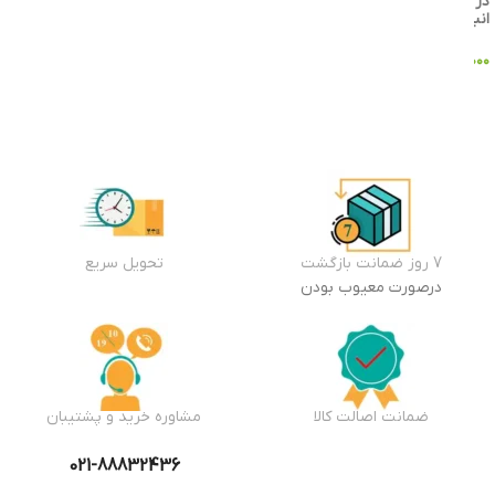
در
انبار
افزودن
به سبد
خرید
۶,۴۵۵,۰۰۰
تومان
افزودن
به سبد
خرید
7 روز ضمانت بازگشت
تحویل سریع
درصورت معیوب بودن
ضمانت اصالت کالا
مشاوره خرید و پشتیبان
021-88832436