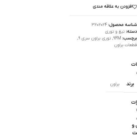
افزودن به علاقه مندی
شناسه محصول:
3202024
دسته:
تیغ و توری
برچسب:
94M
,
توری براون سری 9
,
قطعات براون
ات
برند
براون
ات
 و
ت