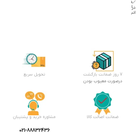
در
موجود
انبار
در
انبار
افزودن
به سبد
افزودن
خرید
به سبد
خرید
7 روز ضمانت بازگشت
تحویل سریع
درصورت معیوب بودن
ضمانت اصالت کالا
مشاوره خرید و پشتیبان
021-88832436