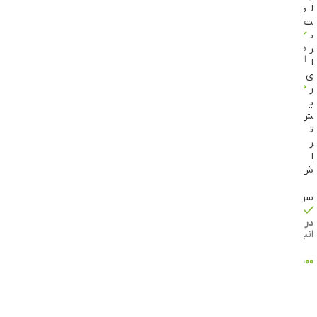
ل
براون
ت
ب
موجود
در
ر
انبار
ا
ی
۶,۹۹۰,۰۰۰
تومان
ر
ی
افزودن
به سبد
ش
خرید
ت
ر
ا
ش
سونی
موجود
در
انبار
۲,۰۵۵,۰۰۰
تومان
افزودن
به سبد
خرید