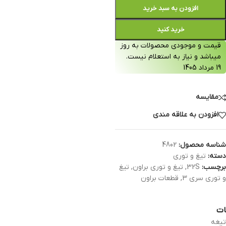
افزودن به سبد خرید
خرید کنید
قیمت و موجودی محصولات به روز
میباشد و نیاز به استعلام نیست.
19 مرداد 1405
مقایسه
افزودن به علاقه مندی
شناسه محصول:
4802
دسته:
تیغ و توری
برچسب:
32S
,
تیغ و توری براون
,
تیغ
و توری سری 3
,
قطعات براون
ات
تیغه