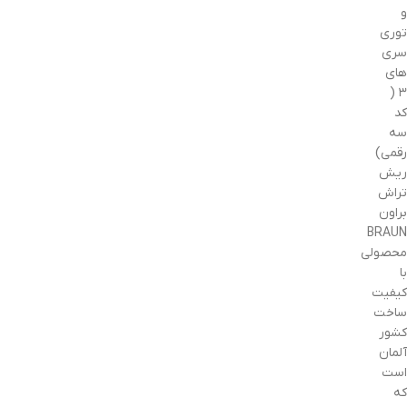
و
توری
سری
های
۳ (
کد
سه
رقمی)
ریش
تراش
براون
BRAUN
محصولی
با
کیفیت
ساخت
کشور
آلمان
است
که