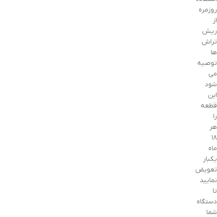
روزمره
از
ریش
تراش
ها
توصیه
می
شود
این
قطعه
را
هر
۱۸
ماه
یکبار
تعویض
نمایید
تا
دستگاه
شما