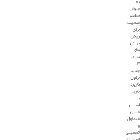
به
عنوان
قطعه
ضمیمه
برای
ریش
تراش
های
سری
۳
جدید
براون
کاربرد
دارد.
بر
اساس
میزان
متداول
و
تخمینی
استفاده