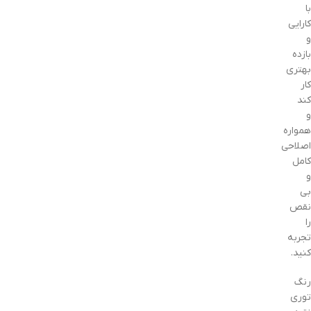
با
کارایی
و
بازده
بهتری
کار
کند
و
همواره
اصلاحی
کامل
و
بی
نقص
را
تجربه
کنید.
رنگ
توری