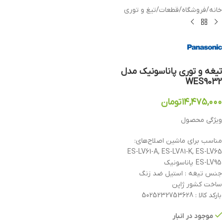
خانه
/
فروشگاه
/
قطعات
/
تیغ و توری
تیغه و توری پاناسونیک مدل
WES9032
۱۴,۴۷۵,۰۰۰
تومان
ویژگی محصول
مناسب برای ماشین اصلاح‌های:
ES-LV61-A, ES-LV81-K, ES-LV65
ES-LV95 پاناسونیک
جنس تیغه : استیل ضد زنگ
ساخت کشور ژاپن
بارکد کالا : 5025232753628
موجود در انبار