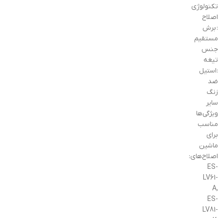
تکنولوژی
اصلاح
:
برش
مستقیم
جنس
تیغه
:
استیل
ضد
زنگ
سایر
ویژگی‌ها
مناسب
برای
ماشین
اصلاح‌های:
ES-
LV61-
A,
ES-
LV81-