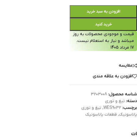
افزودن به سبد خرید
خرید کنید
قیمت و موجودی محصولات به روز
میباشد و نیاز به استعلام نیست.
17 مرداد 1405
مقایسه
افزودن به علاقه مندی
شناسه محصول:
3203008
دسته:
تیغ و توری
برچسب:
WES9032
,
تیغ و توری
پاناسونیک
,
قطعات پاناسونیک
ات