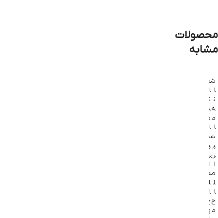
محصولات
مشابه
ش
ش
ش
ش
ا
ا
ا
ا
ن
ن
ن
ن
ه
ه
ه
ه
م
م
م
م
ا
ا
ا
ا
ش
ش
ش
ش
ی
ی
ی
ی
ن
ن
ن
ن
ا
ا
ا
ا
ص
ص
ص
ص
ل
ل
ل
ل
ا
ا
ا
ا
ح
ح
ح
ح
م
و
م
م