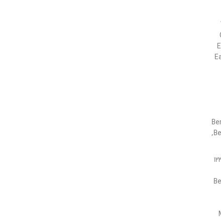
E
Ea
Ber
Be
۱۲
Be