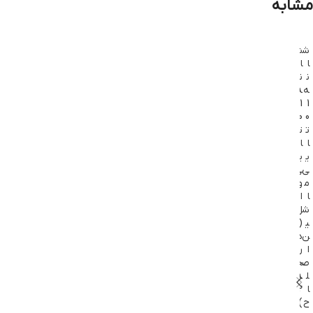
مشابه
ش
ش
ش
ش
ش
ا
ا
ا
ا
ا
ن
ن
ن
ن
ن
ه
ه
ه
ه
ه
1
1
م
م
م
0
0
ا
ا
ا
ت
ت
ش
ش
ش
ا
ا
ی
ی
ی
ی
ی
ن
ن
ن
ی
ی
ا
ا
ا
م
و
ص
ص
ص
ا
ا
ل
ل
ل
ش
ل
ا
ا
ا
ی
(
ح
ح
ح
ن
د
م
م
م
ا
ر
و
و
و
ص
ج
ز
ز
ز
ل
ه
ر
ر
ر
ا
2
۶
۶
۶
ح
)
ت
ت
ت