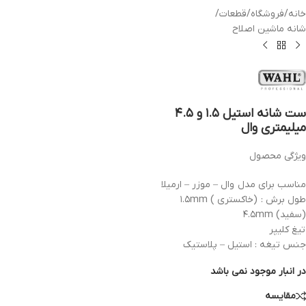
خانه
/
فروشگاه
/
قطعات
/
شانه ماشین اصلاح
ست شانه استیل ۱.۵ و ۴.۵
میلیمتری وال
ویژگی محصول
مناسب برای مدل وال – موزر – ارمیلا
طول برش : (خاکستری ) ۱.۵mm
(سفید) ۴.۵mm
تیغ کلیپر
جنس تیغه : استیل – پلاستیک
در انبار موجود نمی باشد
مقایسه