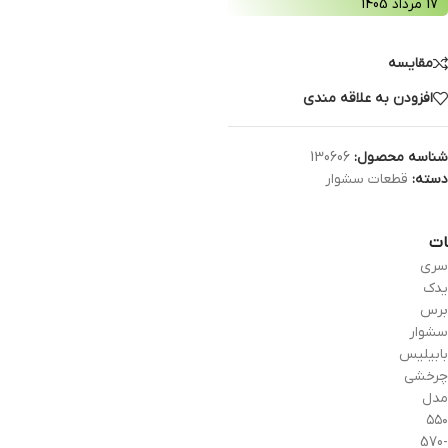
17 مرداد 1405
مقایسه
افزودن به علاقه مندی
شناسه محصول:
130606
دسته:
قطعات سشوار
ات
سری
یدک
برس
سشوار
بابیلیس
چرخشی
مدل
۵۵۰
-570