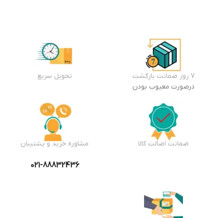
به سبد
خرید
7 روز ضمانت بازگشت
تحویل سریع
درصورت معیوب بودن
ضمانت اصالت کالا
مشاوره خرید و پشتیبان
021-88832436