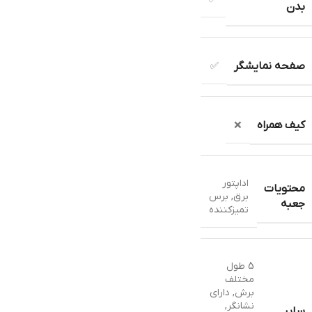
بدن
صفحه نمایشگر
✅
کیف همراه
❌
اداپتور
محتویات
برق
,
برس
جعبه
تمیزکننده
5 طول
مختلف
برش
,
دارای
نشانگر
,
سایر