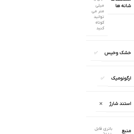
میلی
شانه ها
متر می
توانید
کوتاه
کنید
خشک وخیس
✅
ارگونومیک
✅
استند شارژ
❌
باتری قابل
منبع