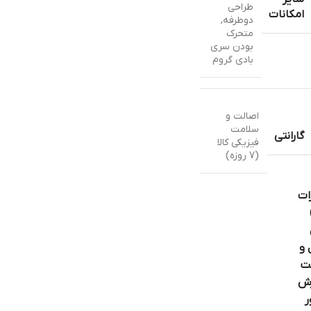
طراحی
امکانات
دوطرفه
,
متحرک
بودن سری
بادی گروم
اصالت و
سلامت
گارانتی
فیزیکی کالا
(7 روزه)
ات
 و
ت
ش
ر