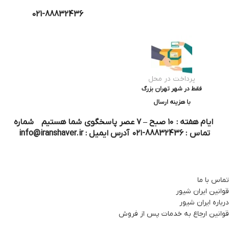
021-88832436
پرداخت در محل
فقط در شهر تهران بزرگ
با هزینه ارسال
ایام هفته : ۱۰ صبح – ۷ عصر پاسخگوی شما هستیم شماره
تماس : 88832436-۰۲۱ آدرس ایمیل : info@iranshaver.ir
تماس با ما
قوانین ایران شیور
درباره ایران شیور
قوانین ارجاع به خدمات پس از فروش