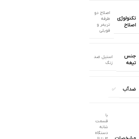
اصلاح دو
تکنولوژی
طرفه
تریمر و
اصلاح
فویلی
جنس
استيل ضد
زنگ
تیغه
ضدآب
✅
با
قسمت
شانه
دستگاه
مشخصات
3 تا 11