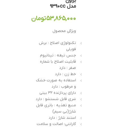
براون
مدل ۹۳۹۰cc
۵۳,۸۶۵,۰۰۰
تومان
ویژگی محصول
تکنولوژی اصلاح : برش
فویلی
جنس تیغه : تیتانیوم
قابلیت اصلاح با شماره
صفر : دارد
خط زن : دارد
استفاده به صورت خشک
و مرطوب : دارد
دارای پردازنده ۳۲ بیتی
سَری قابل شستشو : دارد
منبع تغذیه : باتری قابل
شارژ(بی سیم)
استند شارژ : دارد
گارانتی: اصالت و سلامت