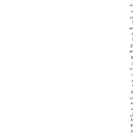
ش
ی
ن
ا
ص
ل
ا
ح
ص
و
ر
ت
ب
ر
ا
و
ن
م
د
ل
8
4
6