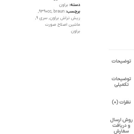
دسته:
براون
برچسب:
braun
,
9390cc
,
ریش تراش براون
,
سری 9
,
ماشین اصلاح صورت
براون
توضیحات
توضیحات
تکمیلی
نظرات (0)
روش ارسال
و دریافت
سفارش