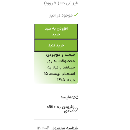
فیزیکی کالا ( ۷ روزه)
موجود در انبار
افزودن به سبد
خرید
خرید کنید
قیمت و موجودی
محصولات به روز
میباشد و نیاز به
استعلام نیست. 15
مرداد 1405
مقایسه
افزودن به علاقه
مندی
شناسه محصول:
1202004