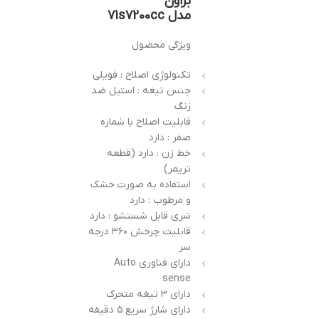
براون
مدل 71s7200cc
ویژگی محصول
تکنولوژی اصلاح : فویلی
جنس تیغه : استیل ضد
زنگ
قابلیت اصلاح با شماره
صفر : دارد
خط زن : دارد (قطعه
تریمر)
استفاده به صورت خشک
و مرطوب : دارد
سَری قابل شستشو : دارد
قابلیت چرخش ۳۶۰ درجه
سر
دارای فناوری Auto
sense
دارای ۳ تیغه متحرک
دارای شارژ سریع ۵ دقیقه