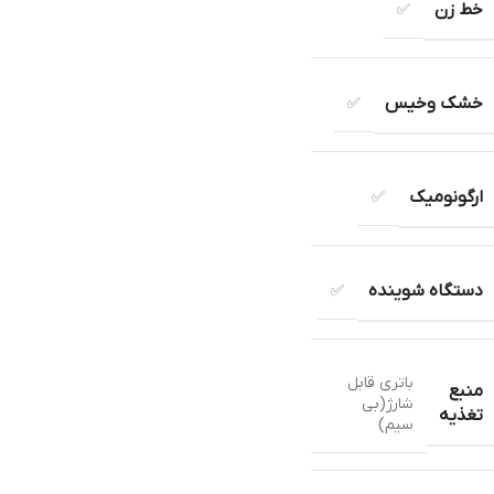
خط زن
✅
خشک وخیس
✅
ارگونومیک
✅
دستگاه شوینده
✅
باتری قابل
منبع
شارژ(بی
تغذیه
سیم)