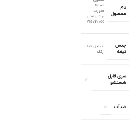
اصلاح
نام
صورت
محصول
براون مدل
71s7200cc
جنس
استيل ضد
زنگ
تیغه
سری قابل
✅
شستشو
ضدآب
✅