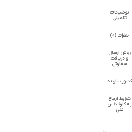
توضیحات
تکمیلی
نظرات (0)
روش ارسال
و دریافت
سفارش
کشور سازنده
شرایط ارجاع
به کارشناس
فنی
ماشین