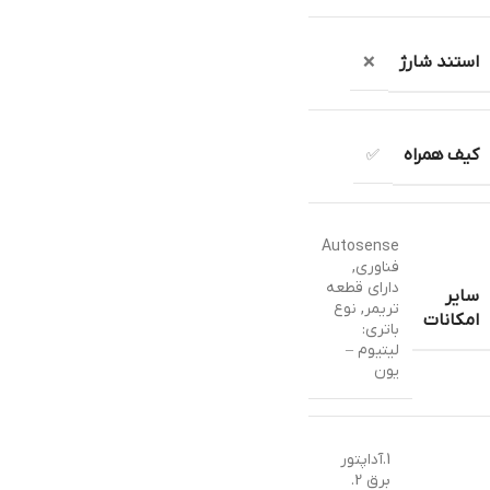
استند شارژ
❌
کیف همراه
✅
Autosense
فناوری
,
دارای قطعه
سایر
تریمر
,
نوع
امکانات
باتری:
لیتیوم –
یون
1.آداپتور
برق 2.