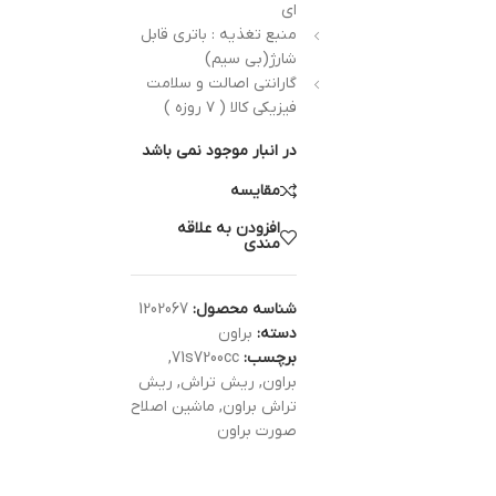
ای
منبع تغذیه : باتری قابل
شارژ(بی سیم)
گارانتی اصالت و سلامت
فیزیکی کالا ( ۷ روزه )
در انبار موجود نمی باشد
مقایسه
افزودن به علاقه
مندی
شناسه محصول:
1202067
دسته:
براون
برچسب:
71s7200cc
,
براون
,
ریش تراش
,
ریش
تراش براون
,
ماشین اصلاح
صورت براون