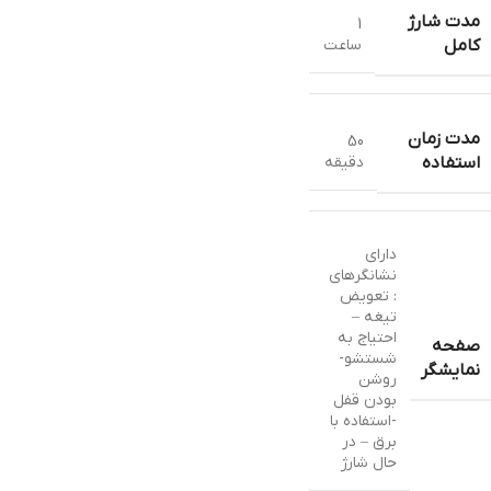
مدت شارژ
1
ساعت
کامل
مدت زمان
50
دقیقه
استفاده
دارای
نشانگرهای
: تعویض
تیغه –
احتیاج به
صفحه
شستشو-
نمایشگر
روشن
بودن قفل
-استفاده با
برق – در
حال شارژ