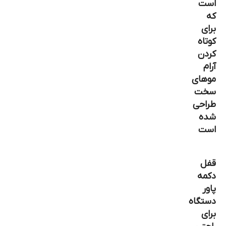
است
که
برای
کوتاه
کردن
آرام
موهای
سخت
طراحی
شده
است
قفل
دکمه
پاور
دستگاه
برای