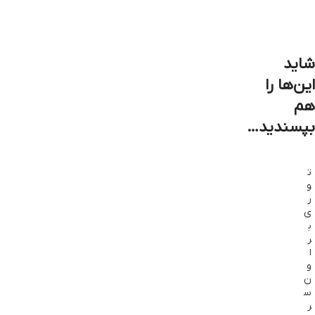
شاید
این‌ها را
هم
بپسندید…
ت
و
ر
ی
ب
ر
ا
و
ن
س
ر