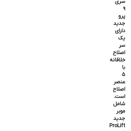
سری
۹
پرو
جدید
دارای
یک
سر
اصلاح
خلاقانه
با
۵
عنصر
اصلاح
است.
شامل
موبر
جدید
ProLift