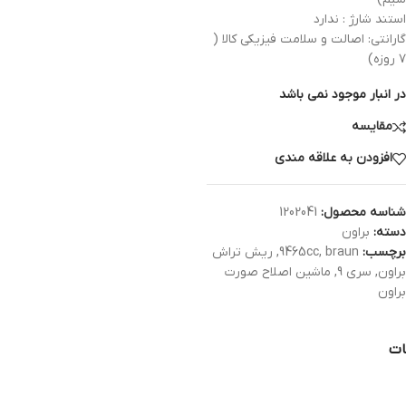
استند شارژ : ندارد
گارانتی: اصالت و سلامت فیزیکی کالا (
۷ روزه)
در انبار موجود نمی باشد
مقایسه
افزودن به علاقه مندی
شناسه محصول:
1202041
دسته:
براون
برچسب:
braun
,
9465cc
,
ریش تراش
براون
,
سری 9
,
ماشین اصلاح صورت
براون
ات