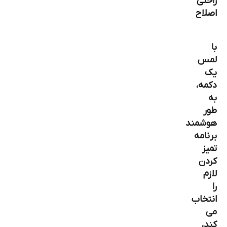
راحتی
اصلاح
با
لمس
یک
دکمه،
به
طور
هوشمند
برنامه
تمیز
کردن
لازم
را
انتخاب
می
کند،