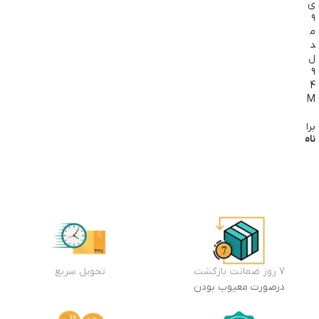
ی
۹
م
د
ل
9
4
M
براون
ناموجود
طلاعات
یشتر
7 روز ضمانت بازگشت
تحویل سریع
درصورت معیوب بودن