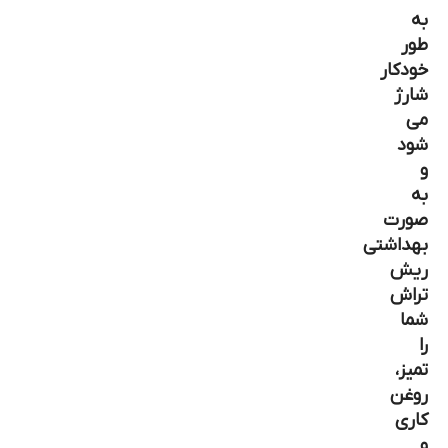
به
طور
خودکار
شارژ
می
شود
و
به
صورت
بهداشتی
ریش
تراش
شما
را
تمیز،
روغن
کاری
و