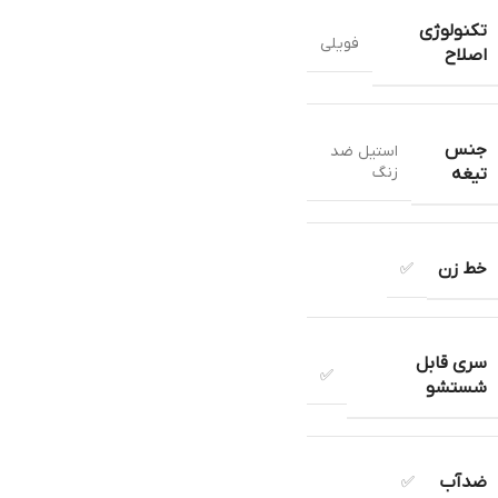
تکنولوژی
فویلی
اصلاح
جنس
استيل ضد
زنگ
تیغه
خط زن
✅
سری قابل
✅
شستشو
ضدآب
✅