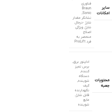
فناوری
سایر
Braun
,
Sonic
امکانات
نشانگر مقدار
شارژ -درحال
شارژ
,
ویژگی
اصلاح
منحصر به
فرد ProLift
اداپتور برق
,
برس تمیز
کننده
,
دستگاه
محتویات
شوینده
,
کیف
جعبه
نگهدارنده
قابل شارژ
,
مایع
شوینده