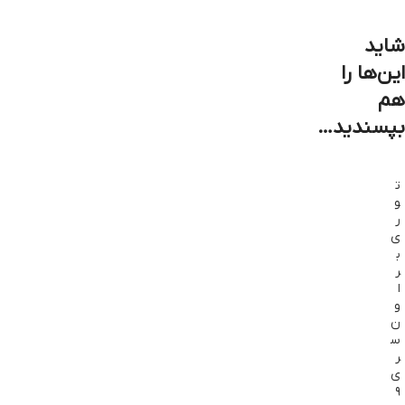
شاید
این‌ها را
هم
بپسندید…
ت
و
ر
ی
ب
ر
ا
و
ن
س
ر
ی
۹