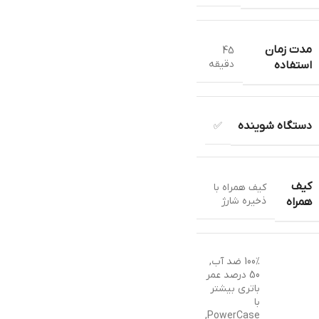
مدت زمان
45
دقیقه
استفاده
دستگاه شوینده
✅
کیف
کیف همراه با
ذخیره شارژ
همراه
100% ضد آب
,
50 درصد عمر
باتری بیشتر
با
,
PowerCase