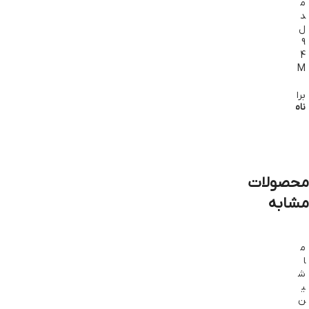
م
د
ل
9
4
M
براون
ناموجود
طلاعات
یشتر
محصولات
مشابه
م
ا
ش
ی
ن