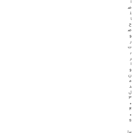
ا
ص
ل
ا
ح
ص
و
ر
ت
ب
ر
ا
و
ن
م
د
ل
۳
۰
۴
۰
s
براون