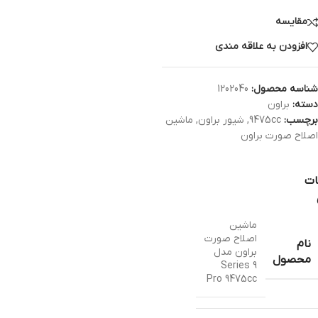
مقایسه
افزودن به علاقه مندی
شناسه محصول:
1202040
دسته:
براون
برچسب:
9475cc
,
شیور براون
,
ماشین
اصلاح صورت براون
ات
ماشین
اصلاح صورت
نام
براون مدل
محصول
Series 9
Pro 9475cc