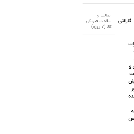
اصالت و
گارانتی
سلامت فیزیکی
کالا (7 روزه)
ات
 و
ت
ش
ر
ده
ه
اس