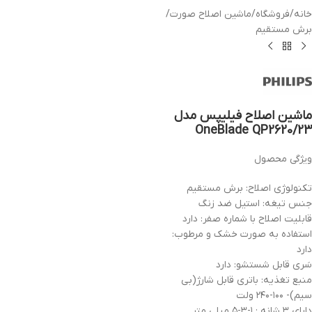
خانه
/
فروشگاه
/
ماشین اصلاح صورت
/
برش مستقیم
ماشین اصلاح فیلیپس مدل
OneBlade QP2620/23
ویژگی محصول
تکنولوژی اصلاح: برش مستقیم
جنس تیغه: استیل ضد زنگ
قابلیت اصلاح با شماره صفر: دارد
استفاده به صورت خشک و مرطوب:
دارد
سَری قابل شستشو: دارد
منبع تغذیه: باتری قابل شارژ(بی
سیم)- ۱۰۰-۲۴۰ ولت
دارای ۳ شانه : ۱-۳-۵ میلی متر