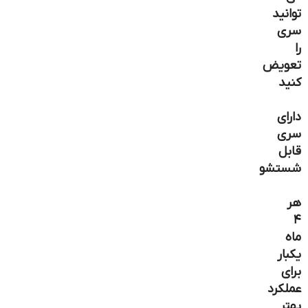
توانید
سری
را
تعویض
کنید
دارای
سری
قابل
شستشو
هر
۴
ماه
یکبار
برای
عملکرد
بهتر