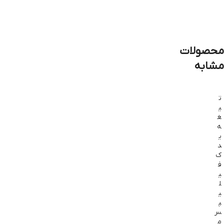
افزودن
به سبد
خرید
محصولات
مشابه
ت
ی
غ
ه
ی
د
ک
ف
ی
ل
ی
پ
س
م