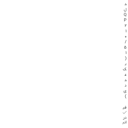
د
ل
Q
P
2
1
0
/
5
1
(
ی
ک
ع
د
د
ی
)
فیلیپس
موجود
در
انبار