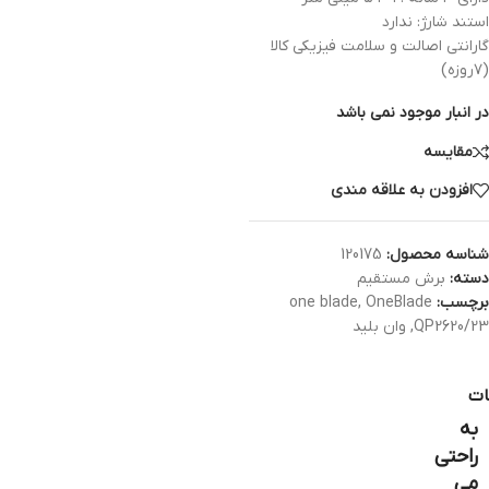
استند شارژ: ندارد
گارانتی اصالت و سلامت فیزیکی کالا
(۷روزه)
در انبار موجود نمی باشد
مقایسه
افزودن به علاقه مندی
شناسه محصول:
120175
دسته:
برش مستقیم
برچسب:
OneBlade
,
one blade
QP2620/23
,
وان بلید
ات
به
راحتی
می