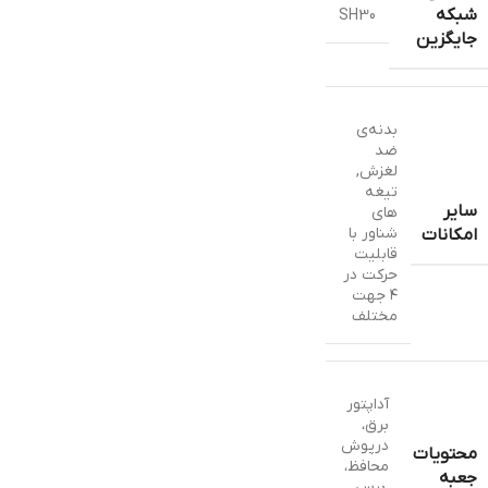
شبکه
SH30
جایگزین
بدنه‌ی
ضد
لغزش
,
تیغه
سایر
های
شناور با
امکانات
قابلیت
حرکت در
۴ جهت
مختلف
آداپتور
برق،
درپوش
محتویات
محافظ،
جعبه
،برس