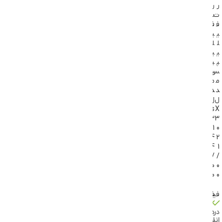
ر
ر
ت
ت
ف
ف
ی
ی
ل
ل
ی
ی
پ
پ
س
س
م
م
د
د
ل
ل
s
X
3
3
1
0
4
2
4
1
/
/
0
0
0
0
فیلیپس
فیلیپس
موجود
موجود
در
در
انبار
انبار