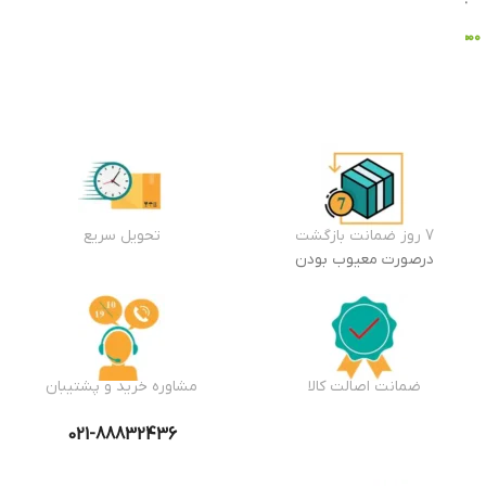
۵,۸۴۵,۰۰۰
۸,۷۴۵,۰۰۰
تومان
تومان
افزودن
افزودن
به سبد
به سبد
خرید
خرید
7 روز ضمانت بازگشت
تحویل سریع
درصورت معیوب بودن
ضمانت اصالت کالا
مشاوره خرید و پشتیبان
021-88832436