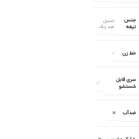
جنس
استيل
ضد زنگ
تیغه
خط زن
✅
سری قابل
✅
شستشو
ضدآب
❌