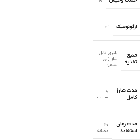
خشک وخیس
❌
ارگونومیک
✅
باتری قابل
منبع
شارژ(بی
تغذیه
سیم)
مدت شارژ
8
ساعت
کامل
مدت زمان
40
دقیقه
استفاده