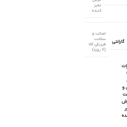
تميز
کننده
اصالت و
سلامت
گارانتی
فیزیکی کالا
(7 روزه)
ات
 و
ت
ش
ر
ده