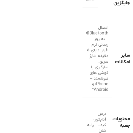
جایگزین
اتصال
Bluetooth®
– به روز
رسانی نرم
افزار
,
دارای 5
سایر
دقیقه شارژ
سریع
,
امکانات
سازگاری با
گوشی های
هوشمند –
iPhone و
Android™
برس –
محتویات
آداپتور-
کیف – پایه
جعبه
شارژ