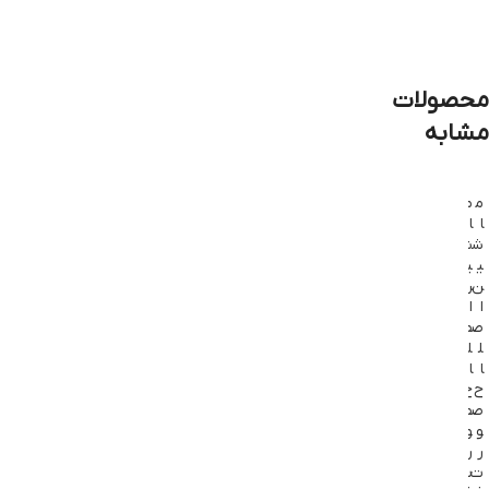
محصولات
مشابه
م
م
م
م
ا
ا
ا
ا
ش
ش
ش
ش
ی
ی
ی
ی
ن
ن
ن
ن
ا
ا
ا
ا
ص
ص
ص
ص
ل
ل
ل
ل
ا
ا
ا
ا
ح
ح
ح
ح
ص
ص
ص
ص
و
و
و
و
ر
ر
ر
ر
ت
ت
ت
ت