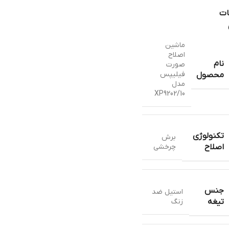
ات
ماشین
اصلاح
نام
صورت
فیلیپس
محصول
مدل
XP9202/10
تکنولوژی
برش
چرخشي
اصلاح
جنس
استيل ضد
زنگ
تیغه