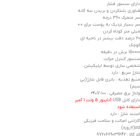
دارای سنسور فشار
فناوری بلندکردن و بریدن سه گانه
سر متحرک 360 درجه
سر بسیار نزدیک به پوست برای 0.0
میلی متر کوتاه کردن
20 درصد دقت بیشتر در ناحیه ای
کوچک
150000 برش در دقیقه
سنسور کنترل حرکت
شخصی سازی توسط اپلیکیشن
شارژ سریع : دارد
منبع تغذیه : باتری قابل شارژ(بی
سیم)
ولتاژ برق مصرفی : ۱۰۰-۲۴۰V
دارای کابل USB-
آداپتور 5 ولت 1 آمپر
استفاده شود
استند شارژ : دارد
گارانتی اصالت و سلامت فیزیکی
کالا(۷روزه)
کد کالا : 8720689039642