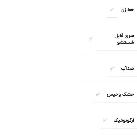
خط زن
✅
سری قابل
✅
شستشو
ضدآب
✅
خشک وخیس
✅
ارگونومیک
✅