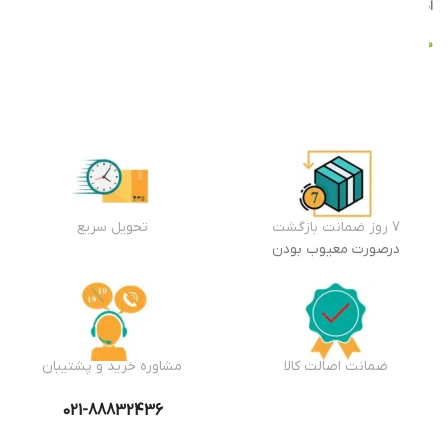
انبار
افزودن
به سبد
خرید
۱۱,۷۸۴,۰۰۰
تومان
افزودن
به سبد
خرید
7 روز ضمانت بازگشت
تحویل سریع
درصورت معیوب بودن
ضمانت اصالت کالا
مشاوره خرید و پشتیبان
021-88832436