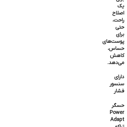
یک
اصلاح
راحت،
حتی
برای
پوست‌های
حساس،
کاهش
می‌دهد.
دارای
سنسور
فشار
حسگر
Power
Adapt
تراکم