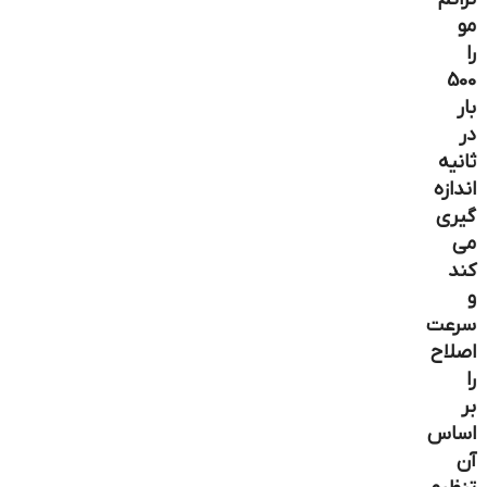
مو
را
500
بار
در
ثانیه
اندازه
گیری
می
کند
و
سرعت
اصلاح
را
بر
اساس
آن