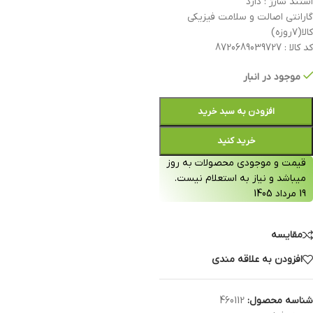
استند شارژ : دارد
گارانتی اصالت و سلامت فیزیکی
کالا(۷روزه)
کد کالا : 8720689039727
موجود در انبار
افزودن به سبد خرید
خرید کنید
قیمت و موجودی محصولات به روز
میباشد و نیاز به استعلام نیست.
19 مرداد 1405
مقایسه
افزودن به علاقه مندی
شناسه محصول:
460112