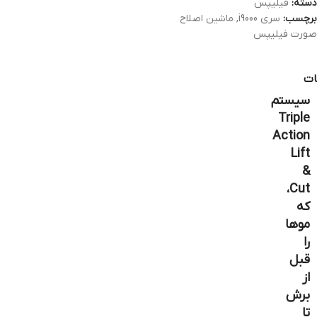
دسته:
فیلیپس
برچسب:
سری i9000
,
ماشین اصلاح
صورت فیلیپس
ات
سیستم
Triple
Action
Lift
&
Cut،
که
موها
را
قبل
از
برش
تا