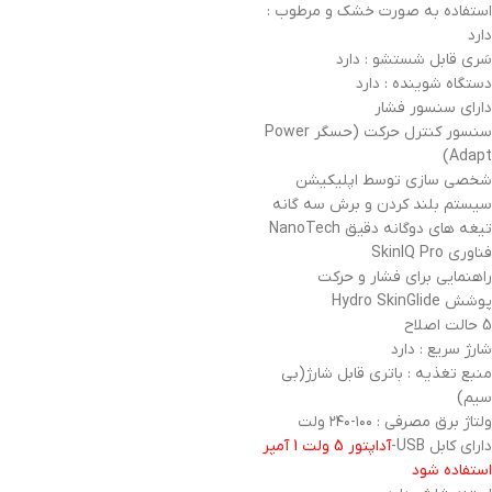
استفاده به صورت خشک و مرطوب :
دارد
سَری قابل شستشو : دارد
دستگاه شوینده : دارد
دارای سنسور فشار
سنسور کنترل حرکت (حسگر Power
Adapt)
شخصی سازی توسط اپلیکیشن
سیستم بلند کردن و برش سه گانه
تیغه های دوگانه دقیق NanoTech
فناوری SkinIQ Pro
راهنمایی برای فشار و حرکت
پوشش Hydro SkinGlide
5 حالت اصلاح
شارژ سریع : دارد
منبع تغذیه : باتری قابل شارژ(بی
سیم)
ولتاژ برق مصرفی : ۱۰۰-۲۴۰ ولت
دارای کابل USB-
آداپتور 5 ولت 1 آمپر
استفاده شود