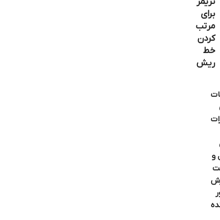
تریمر
برای
مرتب
کردن
خط
ریش
ات
ات
 و
ت
ش
ر
ده