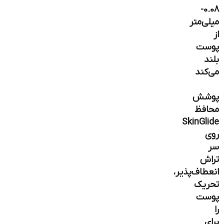
0.08-
میلی‌متر
از
پوست
بلند
می‌کند
پوشش
محافظ
SkinGlide
روی
سر
تراش
انعطاف‌پذیر،
تحریک
پوست
را
برای