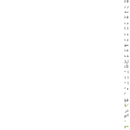
و
و
ر
ر
ت
ت
ف
ف
ی
ی
ل
ل
ی
ی
پ
پ
س
س
م
م
د
د
ل
ل
s
S
3
1
1
1
2
1
2
0
/
5
فیلیپس
1
موجود
در
انبار
فیلیپس
موجود
۱۵,۸۲۲,۰۰۰
تومان
در