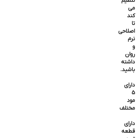
تنظیم
می
کند
تا
اصلاحی
نرم
و
روان
داشته
باشید.
دارای
5
مود
مختلف
دارای
قطعه