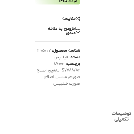
مرداد 1405
مقایسه
افزودن به علاقه
مندی
شناسه محصول:
1205007
دسته:
فیلیپس
برچسب:
,
s7000
ُS7788/82
,
ماشین اصلاح
صورت
,
ماشین اصلاح
صورت فیلیپس
توضیحات
تکمیلی