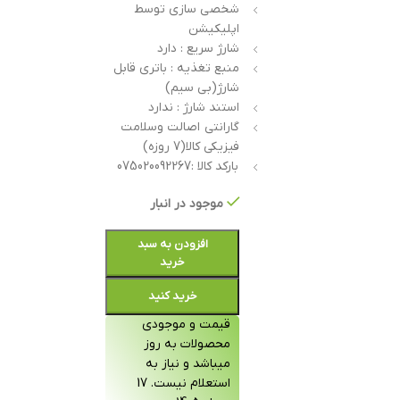
شخصی سازی توسط
اپلیکیشن
شارژ سریع : دارد
منبع تغذیه : باتری قابل
شارژ(بی سیم)
استند شارژ : ندارد
گارانتی اصالت وسلامت
فیزیکی کالا(7 روزه)
بارکد کالا :075020092267
موجود در انبار
افزودن به سبد
خرید
خرید کنید
قیمت و موجودی
محصولات به روز
میباشد و نیاز به
استعلام نیست. 17