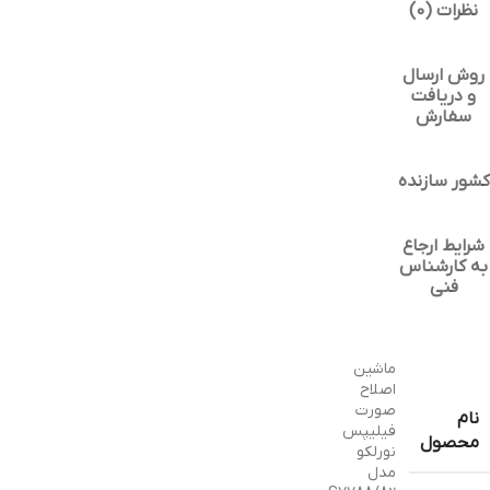
نظرات (0)
روش ارسال
و دریافت
سفارش
کشور سازنده
شرایط ارجاع
به کارشناس
فنی
ماشین
اصلاح
صورت
نام
فیلیپس
محصول
نورلکو
مدل