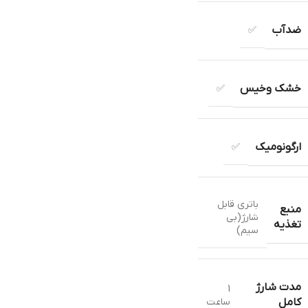
ضدآب
✅
خشک وخیس
✅
ارگونومیک
✅
باتری قابل
منبع
شارژ(بی
تغذیه
سیم)
مدت شارژ
1
ساعت
کامل