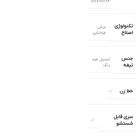
S7788/82
تکنولوژی
برش
چرخشي
اصلاح
جنس
استيل ضد
زنگ
تیغه
خط زن
✅
سری قابل
✅
شستشو