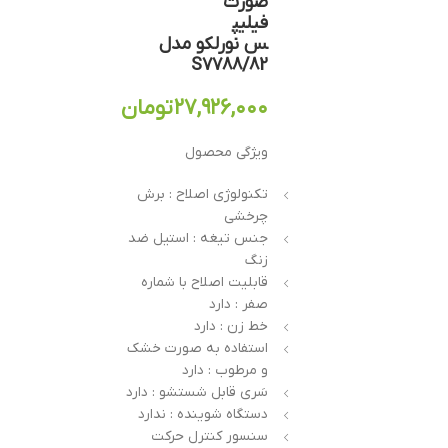
صورت
فیلیپ
س نورلکو مدل
S7788/82
۲۷,۹۲۶,۰۰۰
تومان
ویژگی محصول
تکنولوژی اصلاح : برش
چرخشی
جنس تیغه : استيل ضد
زنگ
قابلیت اصلاح با شماره
صفر : دارد
خط زن : دارد
استفاده به صورت خشک
و مرطوب : دارد
سَری قابل شستشو : دارد
دستگاه شوینده : ندارد
سنسور کنترل حرکت