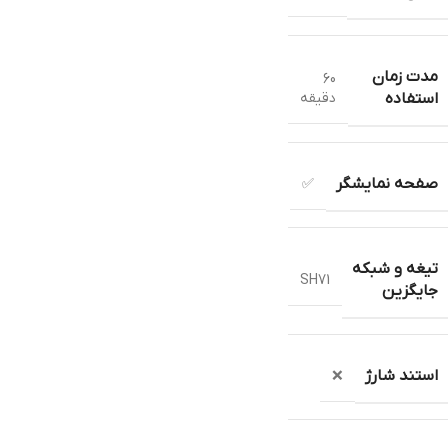
مدت زمان
60
دقیقه
استفاده
صفحه نمایشگر
✅
تیغه و شبکه
SH71
جایگزین
استند شارژ
❌