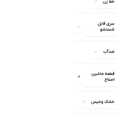
خط زن
✅
سری قابل
✅
شستشو
ضدآب
✅
قطعه ماشین
❌
اصلاح
خشک وخیس
✅