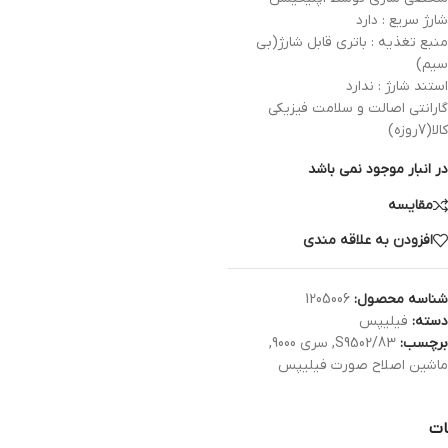
شارژ سریع : دارد
منبع تغذیه : باتری قابل شارژ(بی
سیم)
استند شارژ : ندارد
گارانتی اصالت و سلامت فیزیکی
کالا(7روزه)
در انبار موجود نمی باشد
مقایسه
افزودن به علاقه مندی
شناسه محصول:
1205006
دسته:
فیلیپس
برچسب:
S9502/83
,
سری 9000
,
ماشین اصلاح صورت فیلیپس
ات