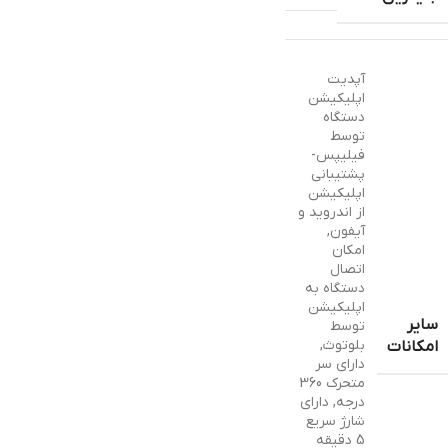
آپدیت
اپلیکیشن
دستگاه
توسط
فیلیپس-
پشتیبانی
اپلیکیشن
از اندروید و
آیفون
,
امکان
اتصال
دستگاه به
اپلیکیشن
سایر
توسط
بلوتوث
,
امکانات
دارای سر
متحرک 360
درجه
,
دارای
شارژ سریع
5 دقیقه