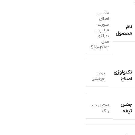
ماشین
اصلاح
صورت
نام
فیلیپس
محصول
نورلکو
مدل
S9502/83
تکنولوژی
برش
چرخشي
اصلاح
جنس
استيل ضد
زنگ
تیغه