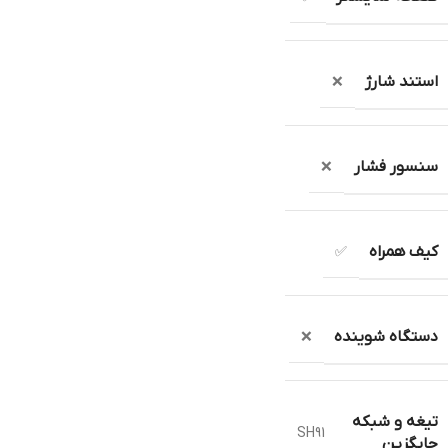
استند شارژ
❌
سنسور فشار
❌
کیف همراه
✅
دستگاه شوینده
❌
تیغه و شبکه
SH91
جایگزین