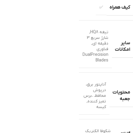
کیف همراه
✅
تیغه HQ8
,
شارژ سریع 3
سایر
دقیقه ای
,
فناوری
امکانات
DualPrecision
Blades
آداپتور برق،
درپوش
محتویات
محافظ، ،برس
جعبه
تميز کننده
,
کیسه
شکوفا الکتریک