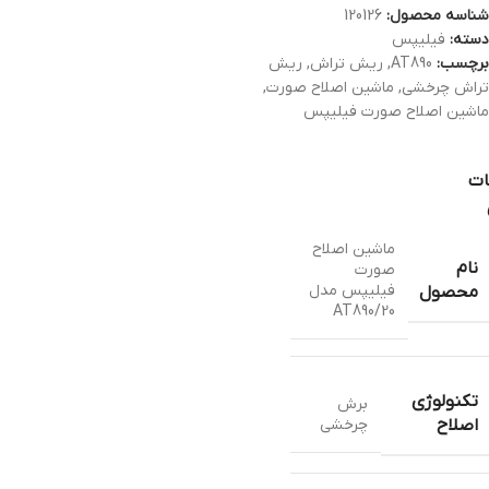
شناسه محصول:
120126
دسته:
فیلیپس
برچسب:
AT890
,
ریش تراش
,
ریش
تراش چرخشی
,
ماشین اصلاح صورت
,
ماشین اصلاح صورت فیلیپس
ات
ماشین اصلاح
نام
صورت
فیلیپس مدل
محصول
AT890/20
تکنولوژی
برش
چرخشي
اصلاح