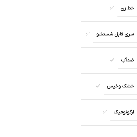
خط زن
✅
سری قابل شستشو
✅
ضدآب
✅
خشک وخیس
✅
ارگونومیک
✅