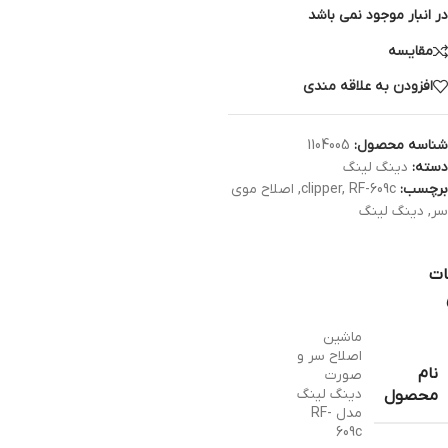
در انبار موجود نمی باشد
مقایسه
افزودن به علاقه مندی
شناسه محصول:
1104005
دسته:
دینگ لینگ
برچسب:
RF-609c
,
clipper
,
اصلاح موی
سر
,
دینگ لینگ
ات
ماشین
اصلاح سر و
نام
صورت
دینگ لینگ
محصول
مدل RF-
609c