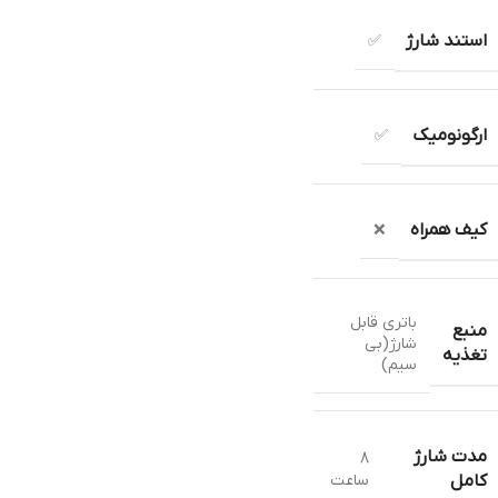
استند شارژ
✅
ارگونومیک
✅
کیف همراه
❌
باتری قابل
منبع
شارژ(بی
تغذیه
سیم)
مدت شارژ
8
ساعت
کامل