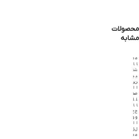
محصولات
مشابه
م
م
م
م
م
ا
ا
ا
ا
ا
ش
ش
ش
ش
ش
ی
ی
ی
ی
ی
ن
ن
ن
ن
ن
ا
ا
ا
ا
ا
ص
ص
ص
ص
ص
ل
ل
ل
ل
ل
ا
ا
ا
ا
ا
ح
ح
ح
ح
ح
و
و
س
و
و
ا
ا
ر
ا
ا
ل
ل
و
ل
ل
م
م
ص
م
ا