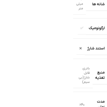
میلی
شانه ها
متر
ارگونومیک
✅
استند شارژ
❌
باتری
منبع
قابل
شارژ(بی
تغذیه
سیم)
مدت
240