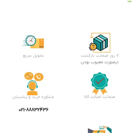
ها
خرید
۳,۰۸۵,۰۰۰
تومان
افزودن
به سبد
خرید
7 روز ضمانت بازگشت
تحویل سریع
درصورت معیوب بودن
ضمانت اصالت کالا
مشاوره خرید و پشتیبان
021-88832436