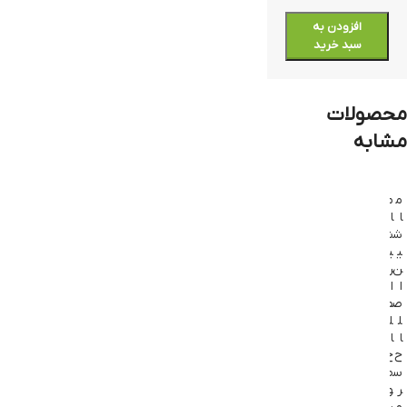
افزودن به
سبد خرید
محصولات
مشابه
م
م
م
م
م
ا
ا
ا
ا
ا
ش
ش
ش
ش
ش
ی
ی
ی
ی
ی
ن
ن
ن
ن
ن
ا
ا
ا
ا
ا
ص
ص
ص
ص
ص
ل
ل
ل
ل
ل
ا
ا
ا
ا
ا
ح
ح
ح
ح
ح
س
ص
ص
ص
ص
ر
و
و
و
و