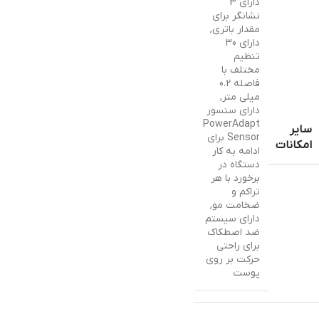
دارای 3
نشانگر برای
مقدار باتری
,
دارای 30
تنظیم
مختلف با
فاصله 0.2
میلی متر
,
دارای سنسور
PowerAdapt
سایر
Sensor برای
امکانات
ادامه به کار
دستگاه در
برخورد با هر
تراکم و
ضخامت مو
,
دارای سیستم
ضد اصطکاک
برای راحتی
حرکت بر روی
پوست