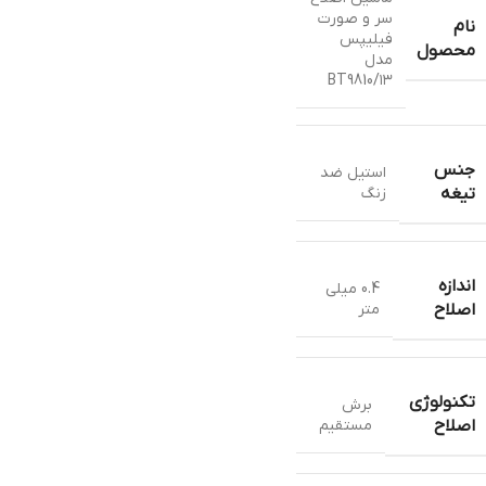
سر و صورت
نام
فیلیپس
محصول
مدل
۱۳/BT9810
جنس
استيل ضد
زنگ
تیغه
اندازه
0.4 میلی
متر
اصلاح
تکنولوژی
برش
مستقیم
اصلاح