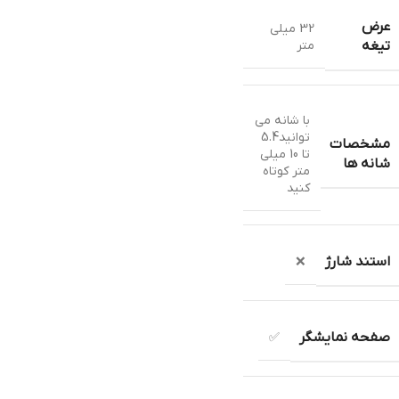
عرض
32 میلی
متر
تیغه
با شانه می
توانید5.4
مشخصات
تا 10 میلی
شانه ها
متر کوتاه
کنید
استند شارژ
❌
صفحه نمایشگر
✅