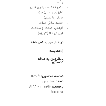
با آب
منبع تغذیه : باتری قابل
شارژ(بی سیم) برق
خانگی(با سیم)
استند شارژ : ندارد
گارانتی اصالت و سلامت
فیزیکی کالا (7روزه)
در انبار موجود نمی باشد
مقایسه
افزودن به علاقه
مندی
شناسه محصول:
1106041
دسته:
فیلیپس
برچسب:
۱۳/BT9810
mini
,
trimmer