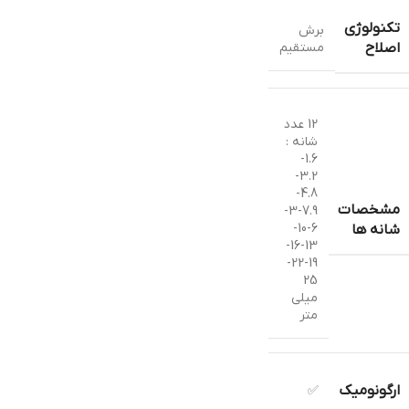
تکنولوژی
برش
مستقیم
اصلاح
12 عدد
شانه :
1.6-
3.2-
4.8-
مشخصات
7.9-3-
6-10-
شانه ها
13-16-
19-22-
25
میلی
متر
ارگونومیک
✅