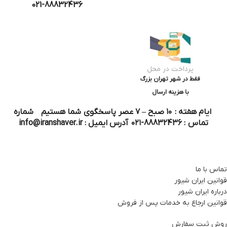
021-88832436
پرداخت در محل
فقط در شهر تهران بزرگ
با هزینه ارسال
ایام هفته : ۱۰ صبح – ۷ عصر پاسخگوی شما هستیم شماره
تماس : 88832436-۰۲۱ آدرس ایمیل : info@iranshaver.ir
تماس با ما
قوانین ایران شیور
درباره ایران شیور
قوانین ارجاع به خدمات پس از فروش
روش ثبت سفارش