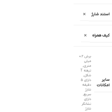
استند شارژ
❌
کیف همراه
❌
برش 0.2
میلی
متری
,
تیغه T
شکل
,
سایر
دارای 5
دقیقه
امکانات
شارژ
سریع
,
دارای
نشانگر
شارژ