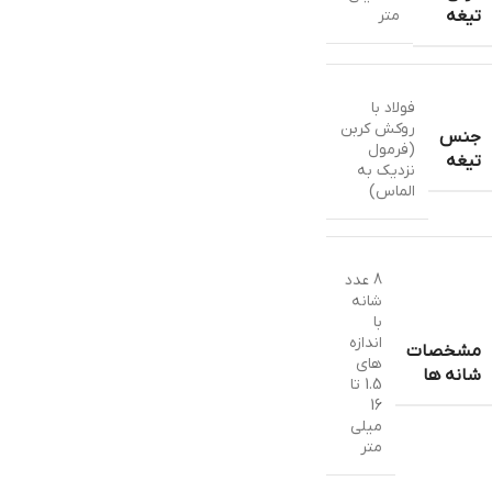
متر
تیغه
فولاد با
روکش کربن
جنس
(فرمول
تیغه
نزدیک به
الماس)
8 عدد
شانه
با
اندازه
مشخصات
های
شانه ها
1.5 تا
16
میلی
متر