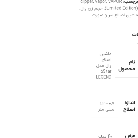
برچسب:
VAPOR
,
vapor
,
clipper
(Limited Edition)
,
حجم زن وال
,
ماشین اصلاح سر و صورت
ات
ماشین
اصلاح
نام
وال مدل
محصول
۵Star
LEGEND
اندازه
0.7 – 1.2
میلی متر
اصلاح
عرض
40 میلی