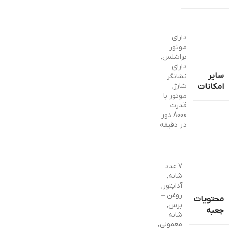
دارای
موتور
براشلس
,
دارای
سایر
نشانگر
شارژ
,
امکانات
موتور با
قدرت
8000 دور
در دقیقه
7 عدد
شانه
,
آداپتور
,
روغن –
محتویات
برس
,
جعبه
شانه
معمولی
,