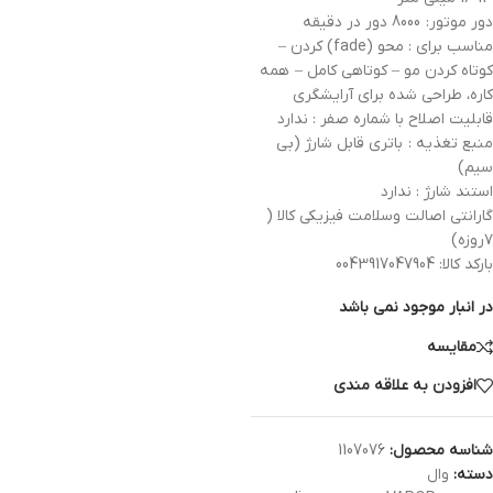
دور موتور: 8000 دور در دقیقه
مناسب برای : محو (fade) کردن –
کوتاه کردن مو – کوتاهی کامل – همه
کاره، طراحی شده برای آرایشگری
قابلیت اصلاح با شماره صفر : ندارد
منبع تغذیه : باتری قابل شارژ (بی
سیم)
استند شارژ : ندارد
گارانتی اصالت وسلامت فیزیکی کالا (
۷روزه)
بارکد کالا: 0043917047904
در انبار موجود نمی باشد
مقایسه
افزودن به علاقه مندی
شناسه محصول:
1107076
دسته:
وال