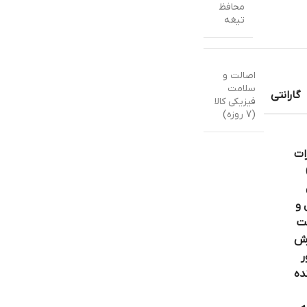
محافظ
تیغه
اصالت و
سلامت
گارانتی
فیزیکی کالا
(7 روزه)
ات
 و
ت
ش
ر
ده