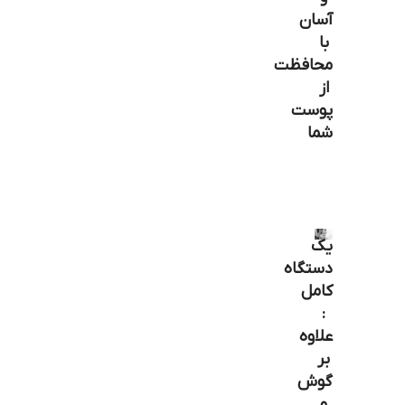
آسان
با
محافظت
از
پوست
شما
یک
دستگاه
کامل
:
علاوه
بر
گوش
و