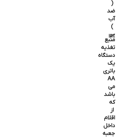
(
ضد
آب
)
منبع
تغذیه
دستگاه
یک
باتری
AA
می
باشد
که
از
اقلام
داخل
جعبه