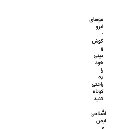
موهای
ابرو
-
گوش
و
بینی
خود
را
به
راحتی
کوتاه
کنید
اصلاحی
ایمن
و