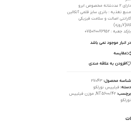
دارای 2 عددشانه مخصوص ابرو
منبع تغذیه : باتری سایز قلمی آلکالین
گارانتی اصالت و سلامت فیزیکی
کالا(7روزه)
بارکد جعبه : 075020086952
در انبار موجود نمی باشد
مقایسه
افزودن به علاقه مندی
شناسه محصول:
27043
دسته:
فیلیپس نورلکو
برچسب:
NT5600/42
,
موزن فیلیپس
نورلکو
ات