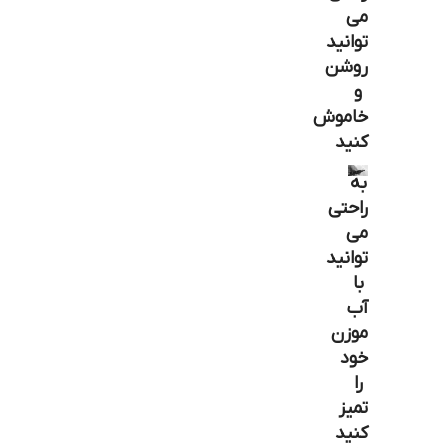
می
توانید
روشن
و
خاموش
کنید
به
راحتی
می
توانید
با
آب
موزن
خود
را
تمیز
کنید