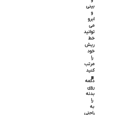
بینی
و
ابرو
می
توانید
خط
ریش
خود
را
مرتب
کنید
دکمه
روی
بدنه
را
به
راحتی