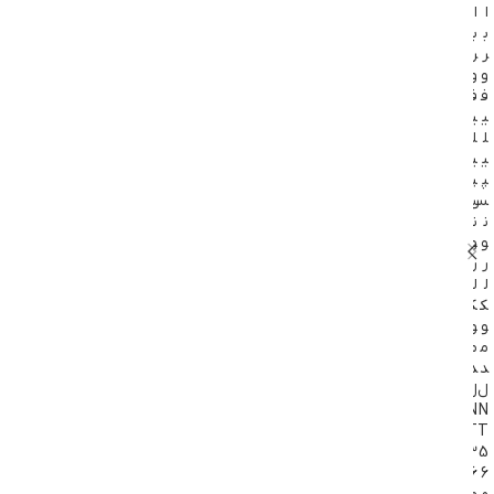
ا
ا
ا
ب
ب
ب
ر
ر
ر
و
و
و
ف
ف
ف
ی
ی
ی
ل
ل
ل
ی
ی
ی
پ
پ
پ
س
س
س
ن
ن
ن
و
و
و
ر
ر
ر
ل
ل
ل
ک
ک
ک
و
و
و
م
م
م
د
د
د
ل
ل
ل
N
N
N
T
T
T
3
3
5
3
6
6