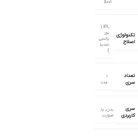
5001
IPL (
نور
تکنولوژی
پالسی
اصلاح
شدید
)
تعداد
1
عدد
سری
سری
بدن
,
پا
,
صورت
کاربردی