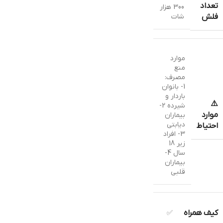
تعداد
300 هزار
شات
فلش
موارد
منع
مصرف:
1- بانوان
باردار و
⚠️
شیرده 2-
موارد
بیماران
دیابتی
احتیاط
3- افراد
زیر 18
سال 4-
بیماران
قلبی
کیف همراه
✅