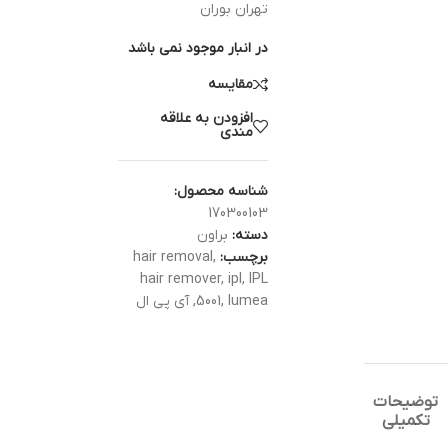
تهران بوران
در انبار موجود نمی باشد
مقایسه
افزودن به علاقه
مندی
شناسه محصول:
170300103
دسته:
براون
برچسب:
,
hair removal
hair remover
,
ipl
,
IPL
lumea
,
5001
,
آی پی ال
توضیحات
تکمیلی