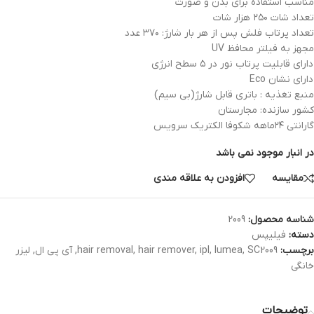
مناسب استفاده برای بدن و صورت
تعداد شات ۲۵۰ هزار شات
تعداد پرتاب فلش پس از هر بار شارژ: ۳۷۰ عدد
مجهز به فیلتر محافظ UV
دارای قابلیت پرتاب نور در ۵ سطح انرژی
دارای نشان Eco
منبع تغذیه : باتری قابل شارژ(بی سیم)
کشور سازنده: مجارستان
گارانتی ۲۴ماهه شکوفا الکتریک سرویس
در انبار موجود نمی باشد
مقایسه
افزودن به علاقه مندی
شناسه محصول:
2009
دسته:
فیلیپس
برچسب:
SC2009
,
lumea
,
ipl
,
hair remover
,
hair removal
,
آی پی ال
,
لیزر
خانگی
توضیحات