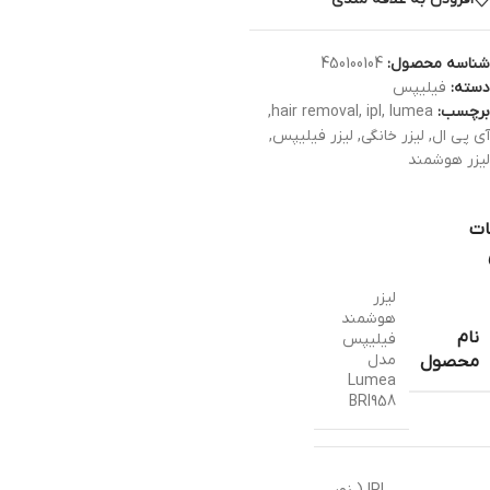
شناسه محصول:
450100104
دسته:
فیلیپس
برچسب:
lumea
,
ipl
,
hair removal
,
آی پی ال
,
لیزر خانگی
,
لیزر فیلیپس
,
لیزر هوشمند
ات
لیزر
هوشمند
نام
فیلیپس
مدل
محصول
Lumea
BRI958