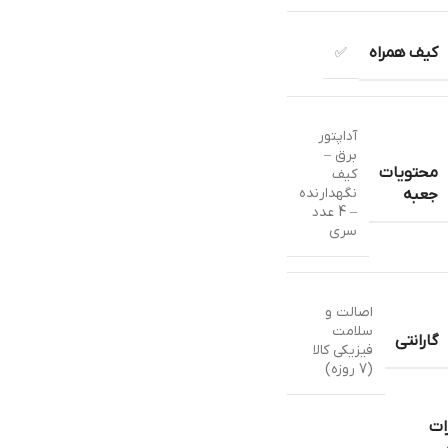
کیف همراه
✅
آداپتور
برق –
محتویات
کیف
نگهدارنده
جعبه
– 4 عدد
سری
اصالت و
سلامت
گارانتی
فیزیکی کالا
(7 روزه)
ات