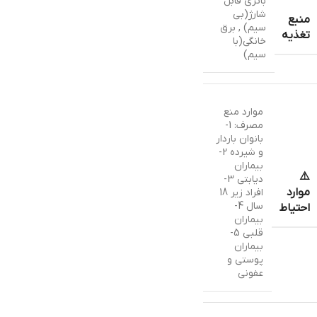
باتری قابل
شارژ(بی
منبع
سیم) , برق
تغذیه
خانگی(با
سیم)
موارد منع
مصرف: 1-
بانوان باردار
و شیرده 2-
بیماران
⚠️
دیابتی 3-
موارد
افراد زیر 18
سال 4-
احتیاط
بیماران
قلبی 5-
بیماران
پوستی و
عفونی