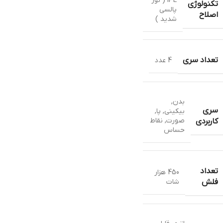
IPL ( نور
تکنولوژی
پالسی
اصلاح
شدید )
تعداد سری
4 عدد
بدن
,
سری
بیکینی
,
پا
,
صورت
,
نقاط
کاربردی
حساس
تعداد
450 هزار
شات
فلش