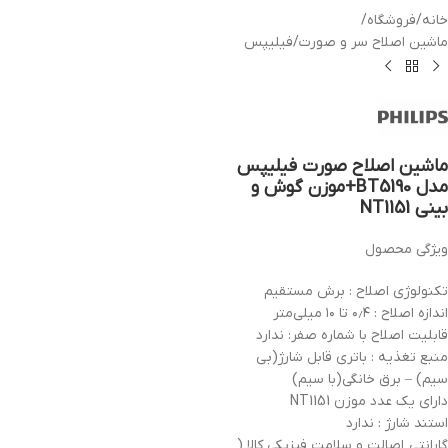
خانه
/
فروشگاه
/
ماشین اصلاح سر و صورت
/
فیلیپس
ماشین اصلاح صورت فیلیپس
مدل BT5190+موزن گوش و
بینی NT1151
ویژگی محصول
تکنولوژی اصلاح : برش مستقیم
اندازه اصلاح : ۰٫۴ تا ۱۰ میلی‌متر
قابلیت اصلاح با شماره صفر: ندارد
منبع تغذیه : باتری قابل شارژ(بی
سیم) – برق خانگی(با سیم)
دارای یک عدد موزن NT1151
استند شارژ : ندارد
گارانتی اصالت و سلامت فیزیکی کالا (