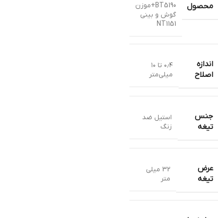
BT5190+موزن
محصول
گوش و بینی
NT1151
اندازه
۰٫۴ تا ۱۰
میلی‌متر
اصلاح
جنس
استيل ضد
زنگ
تیغه
عرض
32 میلی
متر
تیغه