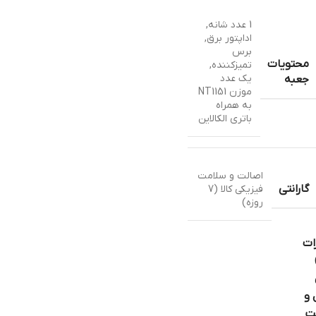
1 عدد شانه
,
اداپتور برق
,
برس
محتویات
تمیزکننده
,
یک عدد
جعبه
موزن NT1151
به همراه
باتری الکالاین
اصالت و سلامت
گارانتی
فیزیکی کالا (7
روزه)
ات
 و
ت