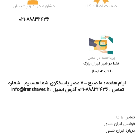
ضمانت اصالت کالا
مشاوره خرید و پشتیبان
021-88832436
پرداخت در محل
فقط در شهر تهران بزرگ
با هزینه ارسال
ایام هفته : ۱۰ صبح – ۷ عصر پاسخگوی شما هستیم شماره
تماس : 88832436-۰۲۱ آدرس ایمیل : info@iranshaver.ir
تماس با ما
قوانین ایران شیور
درباره ایران شیور