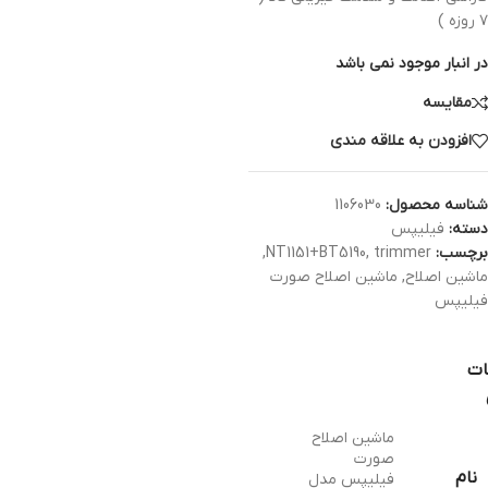
۷ روزه )
در انبار موجود نمی باشد
مقایسه
افزودن به علاقه مندی
شناسه محصول:
1106030
دسته:
فیلیپس
برچسب:
trimmer
,
NT1151+BT5190
,
ماشین اصلاح
,
ماشین اصلاح صورت
فیلیپس
ات
ماشین اصلاح
صورت
نام
فیلیپس مدل